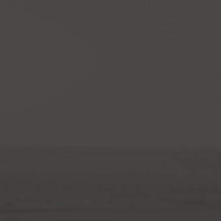
0
|
ess Room
My Account
Blog
Members' Club
Contact
Online Shop