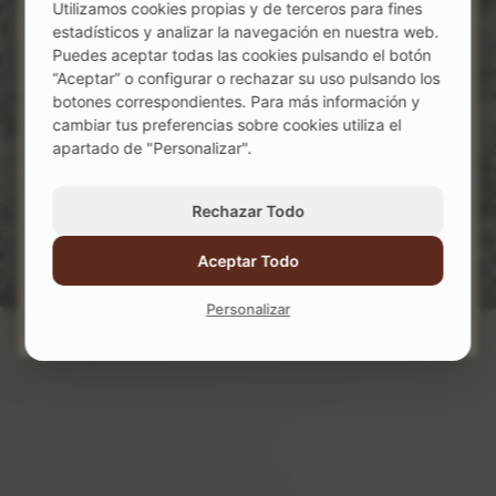
Utilizamos cookies propias y de terceros para fines
estadísticos y analizar la navegación en nuestra web.
Puedes aceptar todas las cookies pulsando el botón
“Aceptar” o configurar o rechazar su uso pulsando los
botones correspondientes. Para más información y
cambiar tus preferencias sobre cookies utiliza el
Tenemos más de 100 años de historia...
apartado de "Personalizar".
¿Y tú tienes más de 18?
Rechazar Todo
Si, soy mayor de edad
Aceptar Todo
No, tengo menos de 18 años
Personalizar
Selección Deluxe
Add