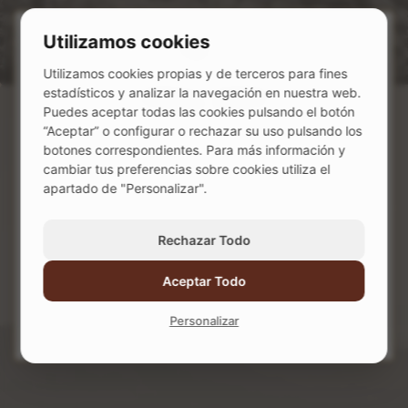
Visítanos en
Utilizamos cookies
Accesos directos
Utilizamos cookies propias y de terceros para fines
estadísticos y analizar la navegación en nuestra web.
Puedes aceptar todas las cookies pulsando el botón
Enoturismo y restauración
“Aceptar” o configurar o rechazar su uso pulsando los
botones correspondientes. Para más información y
Somos Emilio Moro
cambiar tus preferencias sobre cookies utiliza el
Tenemos más de 100 años de historia...
apartado de "Personalizar".
¿Y tú tienes más de 18?
Nuestros vinos
Rechazar Todo
A un vino de distancia
Si, soy mayor de edad
Aceptar Todo
Contacto
No, tengo menos de 18 años
Personalizar
Trabaja con nosotros
Tienda online