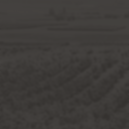
Club de socios
"El vino solo se disfruta con
moderación"