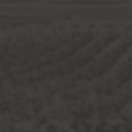
Nuestra dirección Ribera del Duero es:
Ctra. Peñafiel-Valoria, S/N, 47315 Pesquera de Duero,
Valladolid
Nuestra dirección El Bierzo es:
Ctra. Molinaseca, 17, 24401 Ponferrada, León
Formas de pago
Contáctanos en
Teléfono:
+34 983 87 84 00
Fax:
+34 983 87 01 95
Email:
bodega@emiliomoro.com